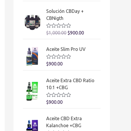
0
l
d
o
Solución CBDay +
e
r
5
a
CBNigth
d
o
e
V
$
1,000.00
$
900.00
n
a
0
l
d
o
Aceite Slim Pro UV
e
r
5
a
d
V
$
900.00
o
a
e
l
n
o
0
Aceite Extra CBD Ratio
r
d
a
10.1 +CBG
e
d
5
o
e
V
$
900.00
n
a
0
l
d
o
Aceite CBD Extra
e
r
5
a
Kalanchoe +CBG
d