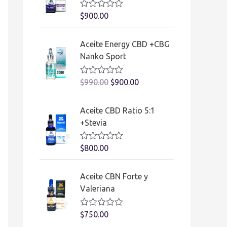
o
e
V
$
900.00
n
a
0
l
d
o
Aceite Energy CBD +CBG
e
r
5
a
Nanko Sport
d
o
e
V
$
990.00
$
900.00
n
a
0
l
d
o
Aceite CBD Ratio 5:1
e
r
5
a
+Stevia
d
o
e
V
$
800.00
n
a
0
l
d
o
Aceite CBN Forte y
e
r
5
a
Valeriana
d
o
e
V
$
750.00
n
a