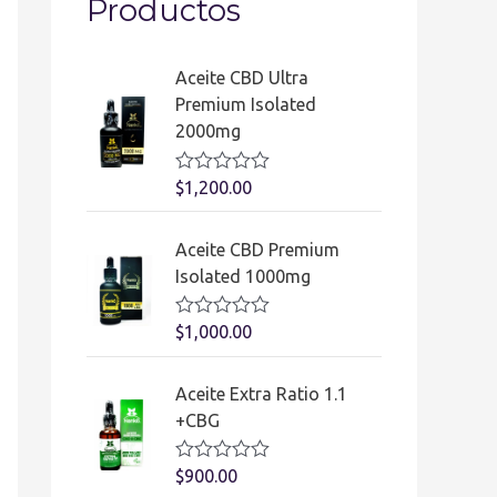
Productos
t
o
Aceite CBD Ultra
r
Premium Isolated
d
2000mg
e
V
$
1,200.00
v
a
l
í
o
Aceite CBD Premium
r
d
a
Isolated 1000mg
d
e
o
e
V
$
1,000.00
o
n
a
0
l
d
o
Aceite Extra Ratio 1.1
e
r
5
a
+CBG
d
o
e
V
$
900.00
n
a