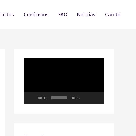
ductos
Conócenos
FAQ
Noticias
Carrito
R
e
p
r
00:00
01:32
o
d
u
c