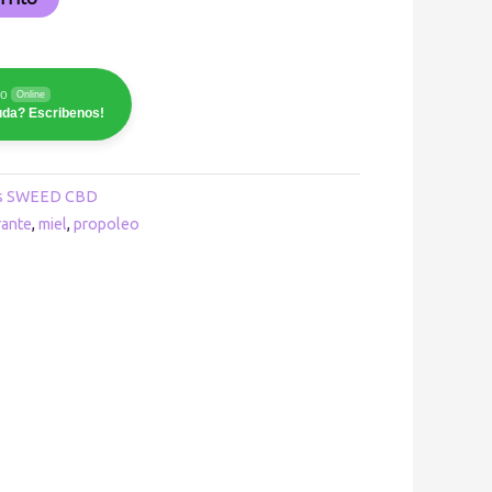
zo
Online
uda? Escribenos!
es SWEED CBD
rante
,
miel
,
propoleo