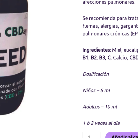
afecciones pulmonares.
Se recomienda para trata
flemas, alergias, gargan
pulmonares crónicas (EP
Ingredientes:
Miel, eucali
B1
,
B2
,
B3
,
C
, Calcio,
CB
Dosificación
Niños – 5 ml
Adultos – 10 ml
1 ó 2 veces al día
Añadir al ca