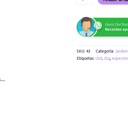
Greco Del Ra
Necesitas ay
SKU:
43
Categoría:
Jarab
Etiquetas:
cbd
,
cbg
,
expecto
s…