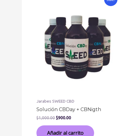
Jarabes SWEED CBD
Solución CBDay + CBNigth
$
1,000.00
$
900.00
Añadir al carrito