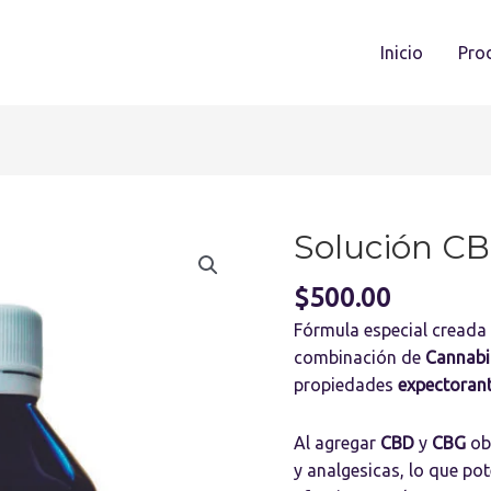
Inicio
Pro
Solución C
Solución
CBDay
$
500.00
cantidad
Fórmula especial creada p
combinación de
Cannabi
propiedades
expectoran
Al agregar
CBD
y
CBG
ob
y analgesicas, lo que po