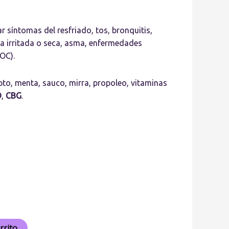
r síntomas del resfriado, tos, bronquitis,
ta irritada o seca, asma, enfermedades
OC).
pto, menta, sauco, mirra, propoleo, vitaminas
D
,
CBG
.
rrito