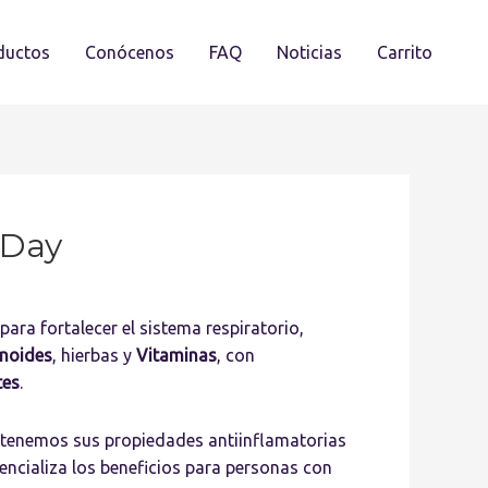
ductos
Conócenos
FAQ
Noticias
Carrito
BDay
ara fortalecer el sistema respiratorio,
noides
, hierbas y
Vitaminas
, con
tes
.
tenemos sus propiedades antiinflamatorias
tencializa los beneficios para personas con