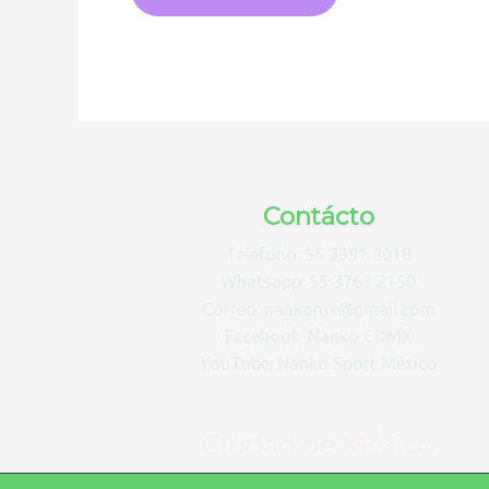
Contácto
Teléfono: 55 3391 8018
Whatsapp: 55 3763 2150
Correo: nankomx@gmail.com
Facebook: Nanko CDMX
YouTube: Nanko Sport México
Ciudad de México