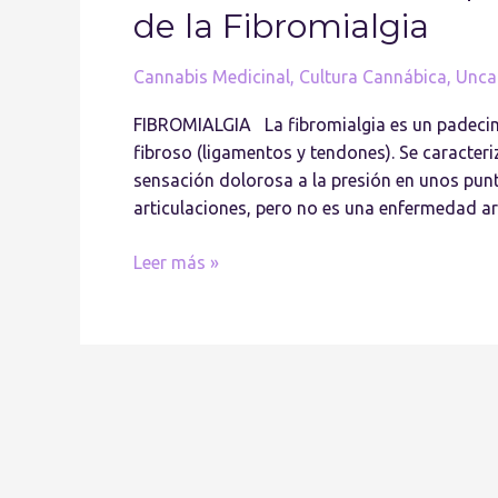
controlar
de la Fibromialgia
los
síntomas
Cannabis Medicinal
,
Cultura Cannábica
,
Unca
de
la
FIBROMIALGIA La fibromialgia es un padecimi
Fibromialgia
fibroso (ligamentos y tendones). Se caracter
sensación dolorosa a la presión en unos punto
articulaciones, pero no es una enfermedad art
Leer más »