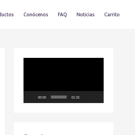
ductos
Conócenos
FAQ
Noticias
Carrito
R
e
p
r
00:00
01:32
o
d
u
c