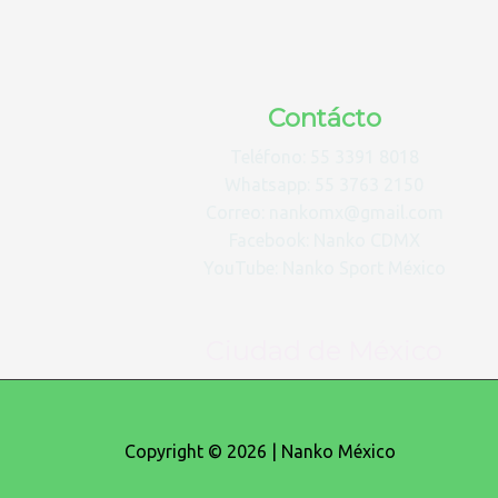
Contácto
Teléfono: 55 3391 8018
Whatsapp: 55 3763 2150
Correo: nankomx@gmail.com
Facebook: Nanko CDMX
YouTube: Nanko Sport México
Ciudad de México
Copyright © 2026 | Nanko México