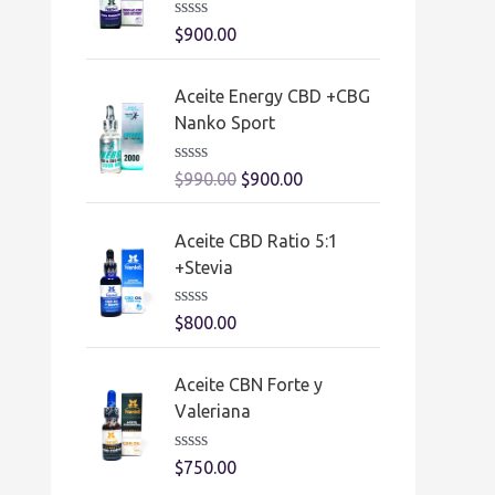
o
e
V
$
900.00
n
a
0
l
d
o
Aceite Energy CBD +CBG
e
r
5
a
Nanko Sport
d
o
e
V
$
990.00
$
900.00
n
a
0
l
d
o
Aceite CBD Ratio 5:1
e
r
5
a
+Stevia
d
o
e
V
$
800.00
n
a
0
l
d
o
Aceite CBN Forte y
e
r
5
a
Valeriana
d
o
e
V
$
750.00
n
a