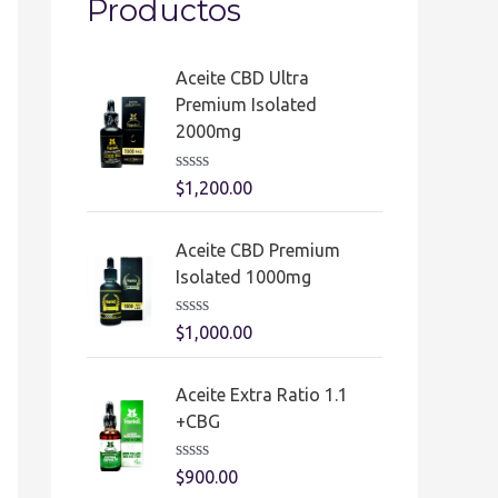
Productos
t
o
Aceite CBD Ultra
r
Premium Isolated
d
2000mg
e
V
$
1,200.00
v
a
l
í
o
Aceite CBD Premium
r
d
a
Isolated 1000mg
d
e
o
e
V
$
1,000.00
o
n
a
0
l
d
o
Aceite Extra Ratio 1.1
e
r
5
a
+CBG
d
o
e
V
$
900.00
n
a