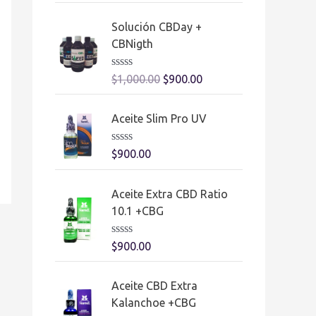
0
l
d
o
Solución CBDay +
e
r
5
a
CBNigth
d
o
e
V
$
1,000.00
$
900.00
n
a
0
l
d
o
Aceite Slim Pro UV
e
r
5
a
d
V
$
900.00
o
a
e
l
n
o
0
Aceite Extra CBD Ratio
r
d
a
10.1 +CBG
e
d
5
o
e
V
$
900.00
n
a
0
l
d
o
Aceite CBD Extra
e
r
5
a
Kalanchoe +CBG
d