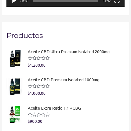
00:00
01:32
c
t
o
r
Productos
d
e
Aceite CBD Ultra Premium Isolated 2000mg
v
í
V
$
1,200.00
a
d
l
o
Aceite CBD Premium Isolated 1000mg
e
r
a
o
d
V
$
1,000.00
o
a
e
l
n
o
0
Aceite Extra Ratio 1.1 +CBG
r
d
a
e
d
5
V
$
900.00
o
a
e
l
n