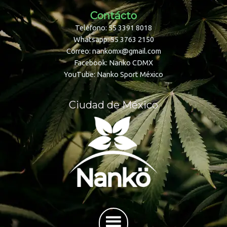
Contácto
Teléfono: 55 3391 8018
Whatsapp: 55 3763 2150
Correo: nankomx@gmail.com
Facebook: Nanko CDMX
YouTube: Nanko Sport México
Ciudad de México
Menú