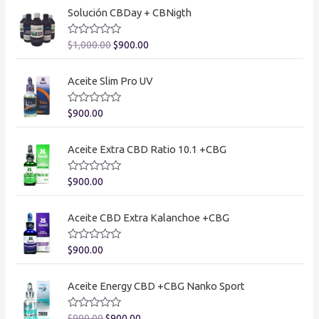
o
0
Solución CBDay + CBNigth
r
d
a
e
d
5
V
$
1,000.00
$
900.00
o
a
e
l
n
o
0
Aceite Slim Pro UV
r
d
a
e
d
5
V
$
900.00
o
a
e
l
n
o
0
Aceite Extra CBD Ratio 10.1 +CBG
r
d
a
e
d
5
V
$
900.00
o
a
e
l
n
o
0
Aceite CBD Extra Kalanchoe +CBG
r
d
a
e
d
5
V
$
900.00
o
a
e
l
n
o
0
Aceite Energy CBD +CBG Nanko Sport
r
d
a
e
d
5
V
$
990.00
$
900.00
o