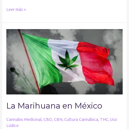
Leer más »
La
Marihuana
en
México
La Marihuana en México
Cannabis Medicinal
,
CBD
,
CBN
,
Cultura Cannábica
,
THC
,
Uso
Lúdico