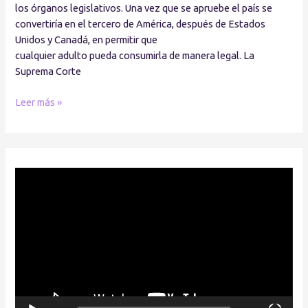
los órganos legislativos. Una vez que se apruebe el país se
convertiría en el tercero de América, después de Estados
Unidos y Canadá, en permitir que
cualquier adulto pueda consumirla de manera legal. La
Suprema Corte
Leer más »
R
e
p
r
o
d
u