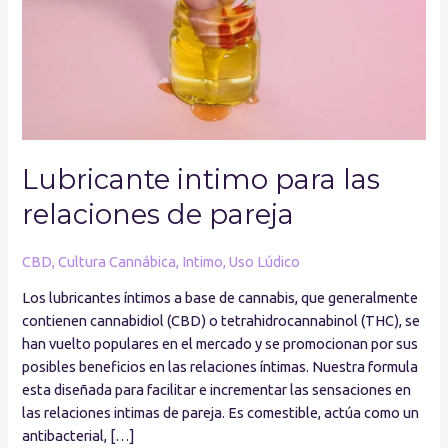
de
pareja
Lubricante intimo para las
relaciones de pareja
CBD
,
Cultura Cannábica
,
Intimo
,
Uso Lúdico
Los lubricantes íntimos a base de cannabis, que generalmente
contienen cannabidiol (CBD) o tetrahidrocannabinol (THC), se
han vuelto populares en el mercado y se promocionan por sus
posibles beneficios en las relaciones íntimas. Nuestra formula
esta diseñada para facilitar e incrementar las sensaciones en
las relaciones intimas de pareja. Es comestible, actúa como un
antibacterial, […]