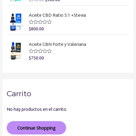
a
e
l
n
o
0
Aceite CBD Ratio 5:1 +Stevia
r
d
a
e
d
5
V
$
800.00
o
a
e
l
n
o
0
Aceite CBN Forte y Valeriana
r
d
a
e
d
5
V
$
750.00
o
a
e
l
n
o
0
r
d
a
e
d
5
o
Carrito
e
n
0
d
e
No hay productos en el carrito.
5
Continue Shopping