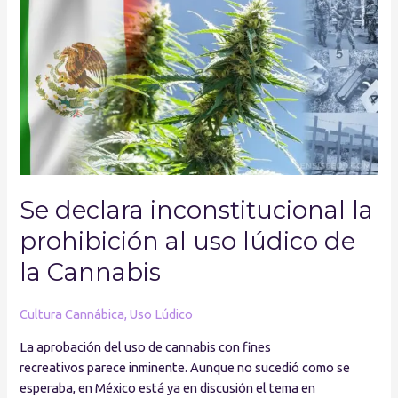
declara
inconstitucional
la
prohibición
al
uso
lúdico
de
la
Cannabis
Se declara inconstitucional la
prohibición al uso lúdico de
la Cannabis
Cultura Cannábica
,
Uso Lúdico
La aprobación del uso de cannabis con fines
recreativos parece inminente. Aunque no sucedió como se
esperaba, en México está ya en discusión el tema en