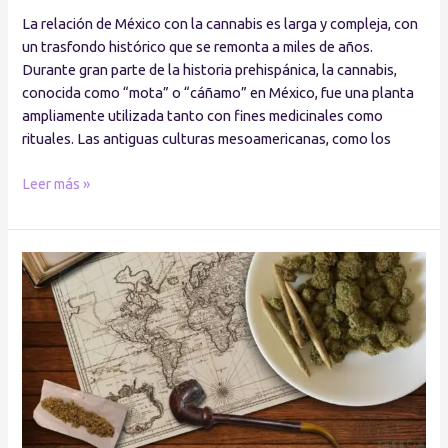
La relación de México con la cannabis es larga y compleja, con
un trasfondo histórico que se remonta a miles de años.
Durante gran parte de la historia prehispánica, la cannabis,
conocida como “mota” o “cáñamo” en México, fue una planta
ampliamente utilizada tanto con fines medicinales como
rituales. Las antiguas culturas mesoamericanas, como los
Leer más »
La
Cannabis
a
través
del
tiempo